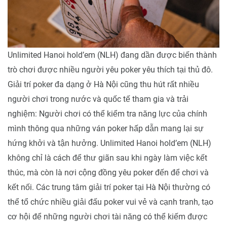
Unlimited Hanoi hold’em (NLH) đang dần được biến thành
trò chơi được nhiều người yêu poker yêu thích tại thủ đô.
Giải trí poker đa dạng ở Hà Nội cũng thu hút rất nhiều
người chơi trong nước và quốc tế tham gia và trải
nghiệm: Người chơi có thể kiểm tra năng lực của chính
mình thông qua những ván poker hấp dẫn mang lại sự
hứng khởi và tận hưởng. Unlimited Hanoi hold’em (NLH)
không chỉ là cách để thư giãn sau khi ngày làm việc kết
thúc, mà còn là nơi cộng đồng yêu poker đến để chơi và
kết nối. Các trung tâm giải trí poker tại Hà Nội thường có
thể tổ chức nhiều giải đấu poker vui vẻ và cạnh tranh, tạo
cơ hội để những người chơi tài năng có thể kiếm được