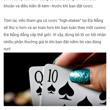
khoản và điều kiện đi kèm—trước khi bạn đặt cược.
Tóm lại, việc tham gia cá cược “high-stakes” tại Đà Nẵng
sẽ thú vị hơn và an toàn hơn khi bạn tuân theo một casino
Đà Nẵng đẳng cấp thế giới. Vì vậy, đừng bỏ lỡ cơ hội nhận
nhiều phần thưởng giá trị khi bạn đặt niềm tin vào đúng
nơi!