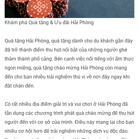
Khám phá Quà tặng & Ưu đãi Hải Phòng
Quà tặng Hải Phòng, quà tặng dành cho du khách gần đây
đã trở thành điểm thu hút nổi bật của những người ghé
thăm thành phố cảng. Bên cạnh việc nổi tiếng với ẩm thực
ngon miệng, quà tặng chào mừng Hải Phòng còn mang
đến cho bạn nhiều trải nghiệm thú vị về nơi đây ngay khi
đặt chân đến.
Có rất nhiều địa điểm giải trí và vui chơi ở Hải Phòng đã
tận dụng các chương trình phát quà chào mừng để thu hút
người đến với cơ sở của mình. Điều này mang lại cho bạn
nhiều cơ hội hơn để trải nghiệm những dịch vụ độc đáo.