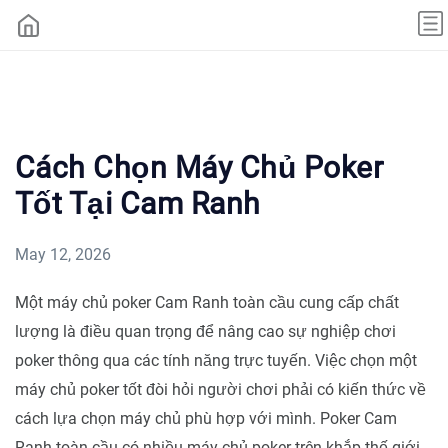
Cách Chọn Máy Chủ Poker
Tốt Tại Cam Ranh
May 12, 2026
Một máy chủ poker Cam Ranh toàn cầu cung cấp chất
lượng là điều quan trọng để nâng cao sự nghiệp chơi
poker thông qua các tính năng trực tuyến. Việc chọn một
máy chủ poker tốt đòi hỏi người chơi phải có kiến thức về
cách lựa chọn máy chủ phù hợp với mình. Poker Cam
Ranh toàn cầu có nhiều máy chủ poker trên khắp thế giới,