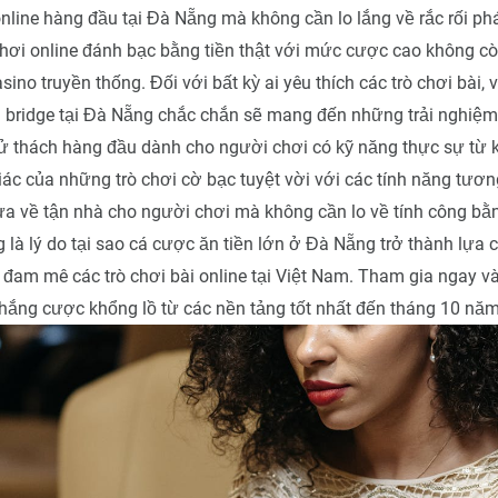
online hàng đầu tại Đà Nẵng mà không cần lo lắng về rắc rối phá
chơi online đánh bạc bằng tiền thật với mức cược cao không cò
ino truyền thống. Đối với bất kỳ ai yêu thích các trò chơi bài, 
à bridge tại Đà Nẵng chắc chắn sẽ mang đến những trải nghiệ
ử thách hàng đầu dành cho người chơi có kỹ năng thực sự từ 
ác của những trò chơi cờ bạc tuyệt vời với các tính năng tươn
a về tận nhà cho người chơi mà không cần lo về tính công bằ
 là lý do tại sao cá cược ăn tiền lớn ở Đà Nẵng trở thành lựa 
đam mê các trò chơi bài online tại Việt Nam. Tham gia ngay v
hắng cược khổng lồ từ các nền tảng tốt nhất đến tháng 10 nă