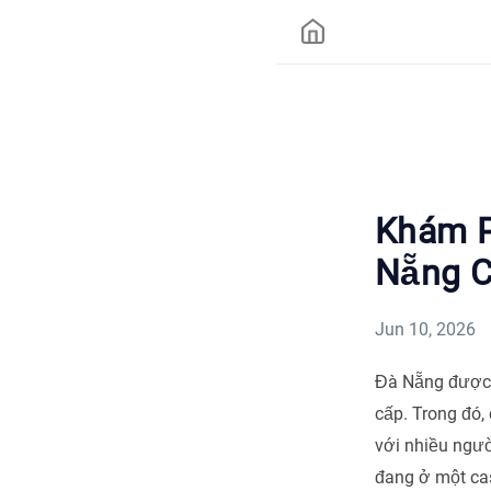
Khám P
Nẵng 
Jun 10, 2026
Đà Nẵng được b
cấp. Trong đó,
với nhiều ngườ
đang ở một cas