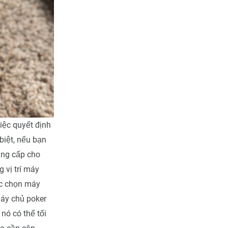
iệc quyết định
biệt, nếu bạn
ung cấp cho
 vị trí máy
ệc chọn máy
Máy chủ poker
nó có thể tối