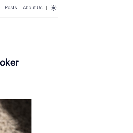
Posts
About Us
|
oker